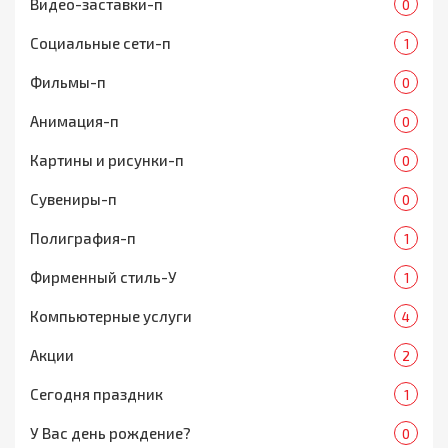
Видео-заставки-п
0
Социальные сети-п
1
Фильмы-п
0
Анимация-п
0
Картины и рисунки-п
0
Сувениры-п
0
Полиграфия-п
1
Фирменный стиль-У
1
Компьютерные услуги
4
Акции
2
Сегодня праздник
1
У Вас день рождение?
0