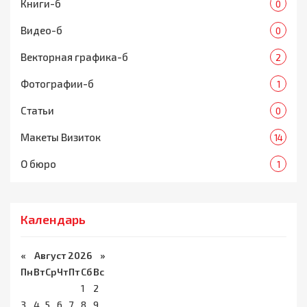
Книги-б
0
Видео-б
0
Векторная графика-б
2
Фотографии-б
1
Статьи
0
Макеты Визиток
14
О бюро
1
Календарь
«
Август 2026 »
Пн
Вт
Ср
Чт
Пт
Сб
Вс
1
2
3
4
5
6
7
8
9