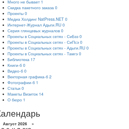
Много не бывает
1
Скидка пакетного заказа
0
Проекты
0
Медиа Холдинг NatPress.NET
0
Интернет-Журнал Адыги.RU
0
Серия глянцевых журналов
0
Проекты в Социальных сетях - СиБзэ
0
Проекты в Социальных сетях - СиПсэ
0
Проекты в Социальных сетях - Адыги.RU
0
Проекты в Социальных сетях - Тамгэ
0
Библиотека
17
Книги-б
0
Видео-б
0
Векторная графика-б
2
Фотографии-б
1
Статьи
0
Макеты Визиток
14
О бюро
1
Календарь
Август 2026 »