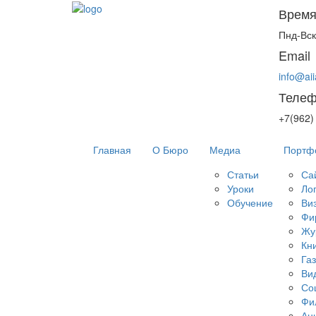
Время
Пнд-Вск
Email
info@aii
Теле
+7(962)
Главная
О Бюро
Медиа
Портф
Статьи
Са
Уроки
Ло
Обучение
Ви
Фи
Жу
Кн
Га
Ви
Со
Фи
Ан