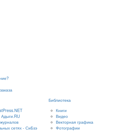
ение?
заказа
Библиотека
atPress.NET
Книги
 Адыги.RU
Видео
 журналов
Векторная графика
ьных сетях - СиБзэ
Фотографии