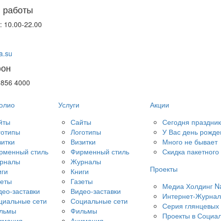
 работы
: 10.00-22.00
a.su
фон
 856 4000
олио
Услуги
Акции
йты
Сайты
Сегодня праздник
готипы
Логотипы
У Вас день рожд
зитки
Визитки
Много не бывает
рменный стиль
Фирменный стиль
Скидка пакетного 
рналы
Журналы
Проекты
иги
Книги
зеты
Газеты
Медиа Холдинг N
део-заставки
Видео-заставки
Интернет-Журнал
циальные сети
Социальные сети
Серия глянцевых
льмы
Фильмы
Проекты в Социал
имация
Анимация