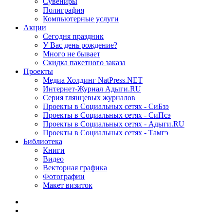
Сувениры
Полиграфия
Компьютерные услуги
Акции
Сегодня праздник
У Вас день рождение?
Много не бывает
Скидка пакетного заказа
Проекты
Медиа Холдинг NatPress.NET
Интернет-Журнал Адыги.RU
Серия глянцевых журналов
Проекты в Социальных сетях - СиБзэ
Проекты в Социальных сетях - СиПсэ
Проекты в Социальных сетях - Адыги.RU
Проекты в Социальных сетях - Тамгэ
Библиотека
Книги
Видео
Векторная графика
Фотографии
Макет визиток