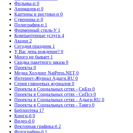
Фильмы-п
0
Анимация-п
0
Картины и рисунки-п
0
Сувениры-п
0
Полиграфия-п
1
Фирменный стиль-У
1
Компьютерные услуги
4
Акции
2
Сегодня праздник
1
У Вас день рождение?
0
Много не бывает
1
Скидка пакетного заказа
0
Проекты
0
Медиа Холдинг NatPress.NET
0
Интернет-Журнал Адыги.RU
0
Серия глянцевых журналов
0
Проекты в Социальных сетях - СиБзэ
0
Проекты в Социальных сетях - СиПсэ
0
Проекты в Социальных сетях - Адыги.RU
0
Проекты в Социальных сетях - Тамгэ
0
Библиотека
17
Книги-б
0
Видео-б
0
Векторная графика-б
2
Фотографии-б
1