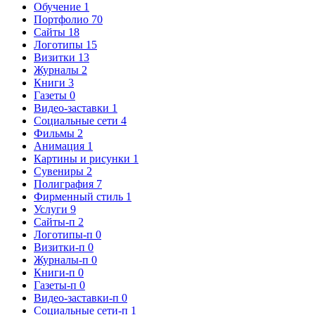
Обучение
1
Портфолио
70
Сайты
18
Логотипы
15
Визитки
13
Журналы
2
Книги
3
Газеты
0
Видео-заставки
1
Социальные сети
4
Фильмы
2
Анимация
1
Картины и рисунки
1
Сувениры
2
Полиграфия
7
Фирменный стиль
1
Услуги
9
Сайты-п
2
Логотипы-п
0
Визитки-п
0
Журналы-п
0
Книги-п
0
Газеты-п
0
Видео-заставки-п
0
Социальные сети-п
1